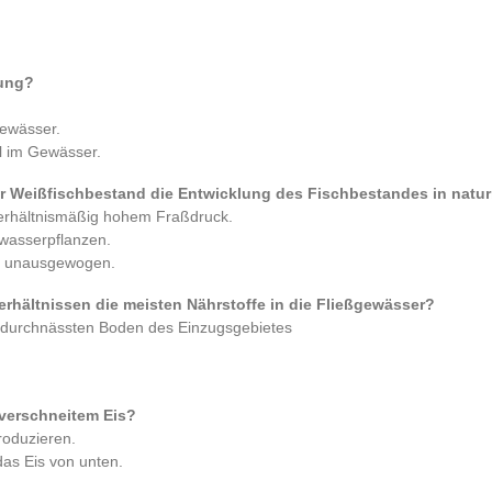
ickung?
Gewässer.
l im Gewässer.
 Weißfischbestand die Entwicklung des Fischbestandes in natur
verhältnismäßig hohem Fraßdruck.
wasserpflanzen.
st unausgewogen.
erhältnissen die meisten Nährstoffe in die Fließgewässer?
durchnässten Boden des Einzugsgebietes
n
 verschneitem Eis?
roduzieren.
as Eis von unten.
.