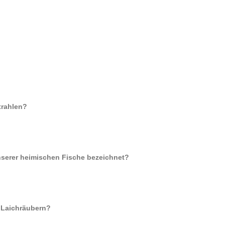
nstrahlen?
erer heimischen Fische bezeichnet?
en Laichräubern?