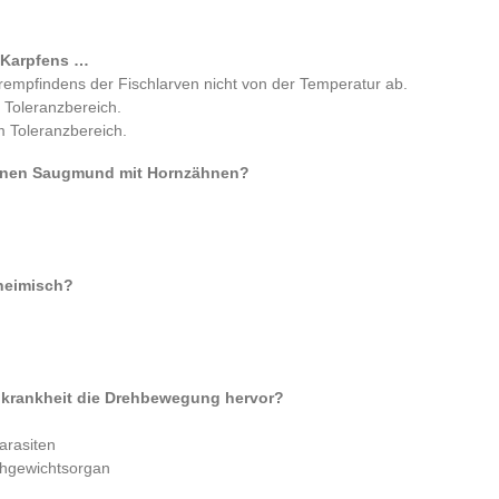
 Karpfens …
empfindens der Fischlarven nicht von der Temperatur ab.
 Toleranzbereich.
m Toleranzbereich.
 einen Saugmund mit Hornzähnen?
inheimisch?
krankheit die Drehbewegung hervor?
arasiten
chgewichtsorgan