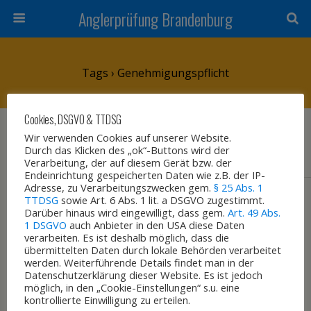
Anglerprüfung Brandenburg
Tags › Genehmigungspflicht
Cookies, DSGVO & TTDSG
27. NOVEMBER 2015
Wir verwenden Cookies auf unserer Website.
Fischereiordnung Brandenburg
Durch das Klicken des „ok“-Buttons wird der
Verarbeitung, der auf diesem Gerät bzw. der
Endeinrichtung gespeicherten Daten wie z.B. der IP-
Adresse, zu Verarbeitungszwecken gem.
§ 25 Abs. 1
TTDSG
sowie Art. 6 Abs. 1 lit. a DSGVO zugestimmt.
Darüber hinaus wird eingewilligt, dass gem.
Art. 49 Abs.
Zum Seitenanfang
1 DSGVO
auch Anbieter in den USA diese Daten
verarbeiten. Es ist deshalb möglich, dass die
übermittelten Daten durch lokale Behörden verarbeitet
Mobil
Desktop
werden. Weiterführende Details findet man in der
Datenschutzerklärung dieser Website. Es ist jedoch
möglich, in den „Cookie-Einstellungen“ s.u. eine
kontrollierte Einwilligung zu erteilen.