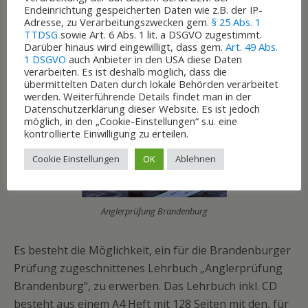
Endeinrichtung gespeicherten Daten wie z.B. der IP-
Adresse, zu Verarbeitungszwecken gem.
§ 25 Abs. 1
TTDSG
sowie Art. 6 Abs. 1 lit. a DSGVO zugestimmt.
Darüber hinaus wird eingewilligt, dass gem.
Art. 49 Abs.
1 DSGVO
auch Anbieter in den USA diese Daten
verarbeiten. Es ist deshalb möglich, dass die
übermittelten Daten durch lokale Behörden verarbeitet
werden. Weiterführende Details findet man in der
Datenschutzerklärung dieser Website. Es ist jedoch
möglich, in den „Cookie-Einstellungen“ s.u. eine
kontrollierte Einwilligung zu erteilen.
Cookie Einstellungen
OK
Ablehnen
Anglerprüfung Brandenburg
Es besteht die Möglichkeit, ein für die Brandenburger
Prüfung zugeschnittenes Lehrbuch „Anglerprüfung
Brandenburg“, zu erwerben. Das Lehrbuch inkl. CD
besteht aus einem A4 Heft mit 128 Seiten mit den, für