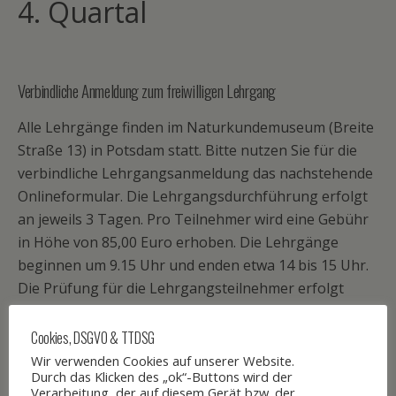
4. Quartal
Verbindliche Anmeldung zum freiwilligen Lehrgang
Alle Lehrgänge finden im Naturkundemuseum (Breite
Straße 13) in Potsdam statt. Bitte nutzen Sie für die
verbindliche Lehrgangsanmeldung das nachstehende
Onlineformular. Die Lehrgangsdurchführung erfolgt
an jeweils 3 Tagen. Pro Teilnehmer wird eine Gebühr
in Höhe von 85,00 Euro erhoben. Die Lehrgänge
beginnen um 9.15 Uhr und enden etwa 14 bis 15 Uhr.
Die Prüfung für die Lehrgangsteilnehmer erfolgt
jeweils am letzten Lehrgangstag.
Cookies, DSGVO & TTDSG
Lehrmaterial
Wir verwenden Cookies auf unserer Website.
Durch das Klicken des „ok“-Buttons wird der
Verarbeitung, der auf diesem Gerät bzw. der