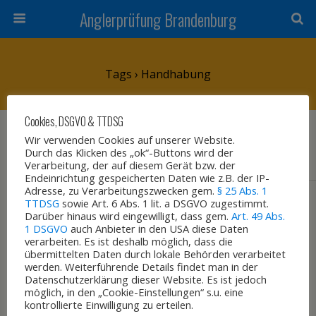
Anglerprüfung Brandenburg
Tags › Handhabung
Cookies, DSGVO & TTDSG
27. NOVEMBER 2015
Wir verwenden Cookies auf unserer Website.
Fischereiordnung Brandenburg
Durch das Klicken des „ok“-Buttons wird der
Verarbeitung, der auf diesem Gerät bzw. der
Endeinrichtung gespeicherten Daten wie z.B. der IP-
Adresse, zu Verarbeitungszwecken gem.
§ 25 Abs. 1
TTDSG
sowie Art. 6 Abs. 1 lit. a DSGVO zugestimmt.
Darüber hinaus wird eingewilligt, dass gem.
Art. 49 Abs.
Zum Seitenanfang
1 DSGVO
auch Anbieter in den USA diese Daten
verarbeiten. Es ist deshalb möglich, dass die
übermittelten Daten durch lokale Behörden verarbeitet
Mobil
Desktop
werden. Weiterführende Details findet man in der
Datenschutzerklärung dieser Website. Es ist jedoch
möglich, in den „Cookie-Einstellungen“ s.u. eine
kontrollierte Einwilligung zu erteilen.