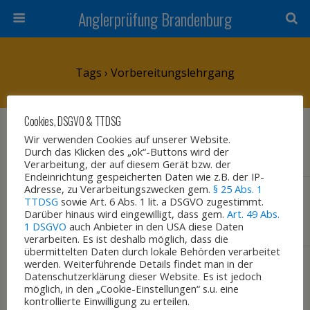
Anglerprüfung Brandenburg
Tags › Vorbereitungslehrgang
Cookies, DSGVO & TTDSG
2. DEZEMBER 2015
Wir verwenden Cookies auf unserer Website.
Lehrgang
Durch das Klicken des „ok“-Buttons wird der
Verarbeitung, der auf diesem Gerät bzw. der
Endeinrichtung gespeicherten Daten wie z.B. der IP-
Adresse, zu Verarbeitungszwecken gem.
§ 25 Abs. 1
25. NOVEMBER 2015
TTDSG
sowie Art. 6 Abs. 1 lit. a DSGVO zugestimmt.
Darüber hinaus wird eingewilligt, dass gem.
Termine
Art. 49 Abs.
1 DSGVO
auch Anbieter in den USA diese Daten
verarbeiten. Es ist deshalb möglich, dass die
übermittelten Daten durch lokale Behörden verarbeitet
werden. Weiterführende Details findet man in der
Datenschutzerklärung dieser Website. Es ist jedoch
Zum Seitenanfang
möglich, in den „Cookie-Einstellungen“ s.u. eine
kontrollierte Einwilligung zu erteilen.