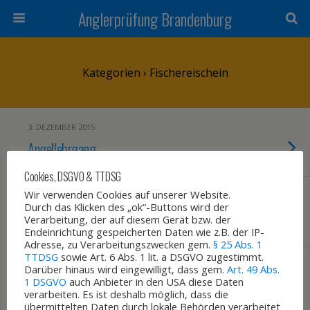
Anglerprüfung Brandenburg
Kategorien ›
Fischereischein
3. DEZEMBER 2015
Angellehrgang
Cookies, DSGVO & TTDSG
Wir verwenden Cookies auf unserer Website.
2. DEZEMBER 2015
Durch das Klicken des „ok“-Buttons wird der
Lehrgang
Verarbeitung, der auf diesem Gerät bzw. der
Endeinrichtung gespeicherten Daten wie z.B. der IP-
Adresse, zu Verarbeitungszwecken gem.
§ 25 Abs. 1
TTDSG
sowie Art. 6 Abs. 1 lit. a DSGVO zugestimmt.
27. NOVEMBER 2015
Darüber hinaus wird eingewilligt, dass gem.
Art. 49 Abs.
1 DSGVO
auch Anbieter in den USA diese Daten
Fischereischein Prüfungsfragen
verarbeiten. Es ist deshalb möglich, dass die
übermittelten Daten durch lokale Behörden verarbeitet