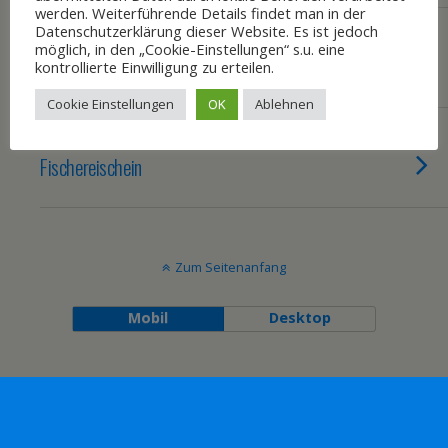
werden. Weiterführende Details findet man in der
Datenschutzerklärung dieser Website. Es ist jedoch
25. NOVEMBER 2015
möglich, in den „Cookie-Einstellungen“ s.u. eine
Blog
kontrollierte Einwilligung zu erteilen.
Cookie Einstellungen
OK
Ablehnen
25. NOVEMBER 2015
Fischereischein
Zum Seitenanfang
Mobil
Desktop