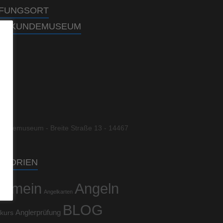
FUNGSORT
URKUNDEMUSEUM
kundemuseum - Breite Straße 13 - 14467
am
EGORIEN
lgemein
Angeln
Angelkarten
BLOG
kurs
Anglerprüfung