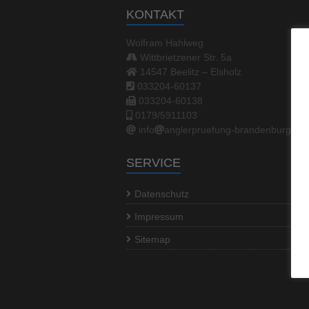
KONTAKT
Wolfram Hahlweg
Wittbrietzener Str. 5a
14547 Beelitz – Elsholz
033204-60137
033204-60138
0179/5911103
info
anglerpruefung-brandenburg.de
SERVICE
Datenschutz
Impressum
Sitemap