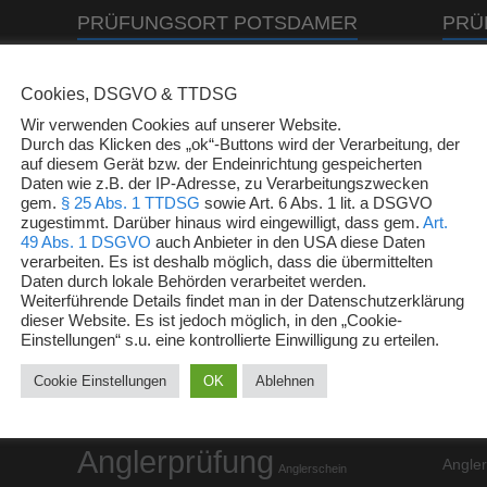
PRÜFUNGSORT POTSDAMER
PRÜ
ANGLERVEREIN
NAT
Cookies, DSGVO & TTDSG
Wir verwenden Cookies auf unserer Website.
Durch das Klicken des „ok“-Buttons wird der Verarbeitung, der
auf diesem Gerät bzw. der Endeinrichtung gespeicherten
Daten wie z.B. der IP-Adresse, zu Verarbeitungszwecken
gem.
§ 25 Abs. 1 TTDSG
sowie Art. 6 Abs. 1 lit. a DSGVO
zugestimmt. Darüber hinaus wird eingewilligt, dass gem.
Art.
49 Abs. 1 DSGVO
auch Anbieter in den USA diese Daten
verarbeiten. Es ist deshalb möglich, dass die übermittelten
Am Lustgartenwall (Hinzenberg) - 14467
Natur
Daten durch lokale Behörden verarbeitet werden.
Potsdam
Weiterführende Details findet man in der Datenschutzerklärung
Potsd
dieser Website. Es ist jedoch möglich, in den „Cookie-
Einstellungen“ s.u. eine kontrollierte Einwilligung zu erteilen.
SCHLAGWÖRTER
KAT
Cookie Einstellungen
OK
Ablehnen
Angeln
Al
Aalfischerei
Angelfischerei
Angelveranstaltungen
Angelzubehör
Anglerprüfung
Angler
Anglerschein