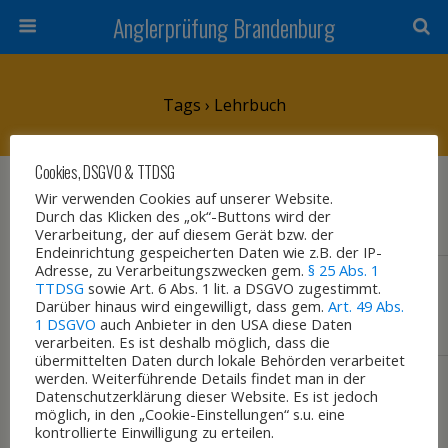
Anglerprüfung Brandenburg
Tags › Lehrbuch
Cookies, DSGVO & TTDSG
8. DEZEMBER 2015
Wir verwenden Cookies auf unserer Website.
Lehrmaterial Anglerprüfung
Durch das Klicken des „ok“-Buttons wird der
Verarbeitung, der auf diesem Gerät bzw. der
Endeinrichtung gespeicherten Daten wie z.B. der IP-
Adresse, zu Verarbeitungszwecken gem.
§ 25 Abs. 1
2. DEZEMBER 2015
TTDSG
sowie Art. 6 Abs. 1 lit. a DSGVO zugestimmt.
Darüber hinaus wird eingewilligt, dass gem.
Art. 49 Abs.
Lehrgang
1 DSGVO
auch Anbieter in den USA diese Daten
verarbeiten. Es ist deshalb möglich, dass die
übermittelten Daten durch lokale Behörden verarbeitet
werden. Weiterführende Details findet man in der
Datenschutzerklärung dieser Website. Es ist jedoch
möglich, in den „Cookie-Einstellungen“ s.u. eine
Zum Seitenanfang
kontrollierte Einwilligung zu erteilen.