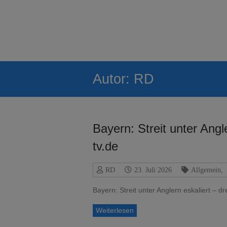
Zum
Inhalt
Anglerprüfung
springen
Brandenburg
Schulungstermine
und
Prüfungstermine
Autor:
RD
für
den
Fischreischein
Brandenburg
Bayern: Streit unter Angle
tv.de
RD
23. Juli 2026
Allgemein
,
Bayern: Streit unter Anglern eskaliert – 
Weiterlesen