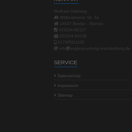
Wolfram Hahlweg
Wittbrietzener Str. 5a
14547 Beelitz – Elsholz
033204-60137
033204-60138
0179/5911103
info
anglerpruefung-brandenburg.de
SERVICE
Datenschutz
Impressum
Sitemap