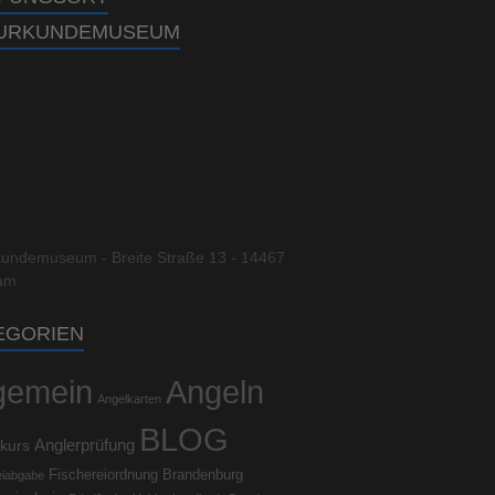
URKUNDEMUSEUM
kundemuseum - Breite Straße 13 - 14467
am
EGORIEN
lgemein
Angeln
Angelkarten
BLOG
kurs
Anglerprüfung
Fischereiordnung Brandenburg
eiabgabe