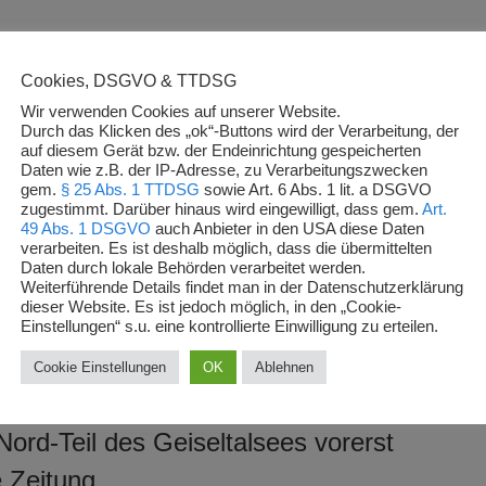
ngelschein, beste Gewässer,
– BLINKER
Cookies, DSGVO & TTDSG
Angeln
,
BLOG
Wir verwenden Cookies auf unserer Website.
Durch das Klicken des „ok“-Buttons wird der Verarbeitung, der
te Gewässer, Fischarten und Regeln BLINKER Powered by
auf diesem Gerät bzw. der Endeinrichtung gespeicherten
Daten wie z.B. der IP-Adresse, zu Verarbeitungszwecken
gem.
§ 25 Abs. 1 TTDSG
sowie Art. 6 Abs. 1 lit. a DSGVO
zugestimmt. Darüber hinaus wird eingewilligt, dass gem.
Art.
49 Abs. 1 DSGVO
auch Anbieter in den USA diese Daten
verarbeiten. Es ist deshalb möglich, dass die übermittelten
Daten durch lokale Behörden verarbeitet werden.
Weiterführende Details findet man in der Datenschutzerklärung
dieser Website. Es ist jedoch möglich, in den „Cookie-
Nord-Teil des Geiseltalsees vorerst
Einstellungen“ s.u. eine kontrollierte Einwilligung zu erteilen.
e Zeitung
Cookie Einstellungen
OK
Ablehnen