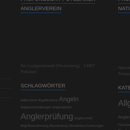
ANGLERVEREIN
NAT
Am Lustgartenwall (Hinzenberg) - 14467
Natur
Potsdam
Potsd
SCHLAGWÖRTER
KAT
Angeln
Al
Aalfischerei
Angelfischerei
Angelveranstaltungen
Angelzubehör
Anglerprüfung
Angler
Anglerschein
Fischer
Begriffsbestimmung
Brandenburg
Einsatzbeschränkungen